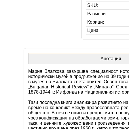
SKU:
Размери:
Корици:
Цена:
Анотация
Мария Златкова завършва специалност исто
исторически музей в продължение на 39 годин
в музея на Рилската света обител. Освен това,
„Bulgarian Historical Review“ и „Минало“. Сре
1878-1944 г.: Из фонда на Националния истори
Тази последна книга анализира развитието на 
време на конфликт между православната религ
общество. В нея се описват репресиите срещу 
чрез конфискация на обработваеми земи, гори
така и ценните художествени произведения т
частично връщане през 1968 г., както и трудн