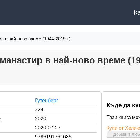
К
р в най-ново време (1944-2019 г.)
манастир в най-ново време (194
Гутенберг
Къде да ку
224
Тази книга мо
:
2020
2020-07-27
Купи от Хелик
Добави в лю
9786191761685