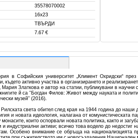
35578070002
16x23
ТВЪРДИ
7.67 €
рия в Софийския университет „Климент Охридски“ през 
и, където активно участва в организирането и реализиранет
 Мария Златкова е автор на статии, публикувани в научни с
д книгите й са "Богдан Филов: Живот между науката и полит
чески музей" (2016).
Рилската света обител след края на 1944 година до наши д
ия и новата идеология, налагана от комунистическата пар
монасите, които оспорвали новата политика, както и загуб
 и индустриални активи; всичко това водело до недостиг на
ам. Особено внимание се обръща на национализцията през
остите при съжителството им с новосъздадения Национален 