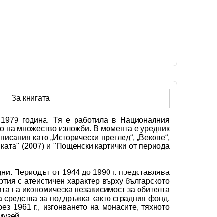
За книгата
1979 година. Тя е работила в Националния 
о на множество изложби. В момента е уредник 
писания като „Исторически преглед“, „Векове“, 
иката" (2007) и "Пощенски картички от периода 
ни. Периодът от 1944 до 1990 г. представлява 
тия с атеистичен характер върху българското 
ата на икономическа независимост за обителта 
 средства за поддръжка както сградния фонд, 
 1961 г., изгонването на монасите, тяхното 
музей.