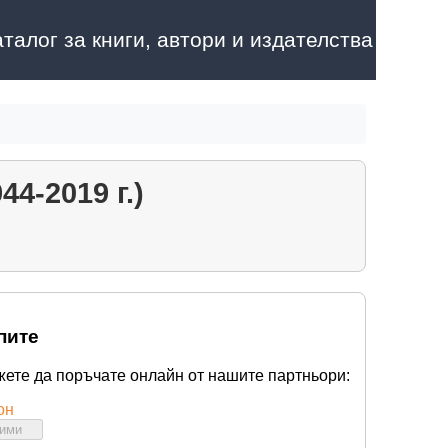
аталог за книги, автори и издателства
4-2019 г.)
пите
жете да поръчате онлайн от нашите партньори:
он
бими