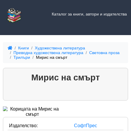
Каталог за книги, автори и издателства
Книги
Художествена литература
Преводна художествена литература
Световна проза
Трилъри
Мирис на смърт
Мирис на смърт
Издателство:
СофтПрес