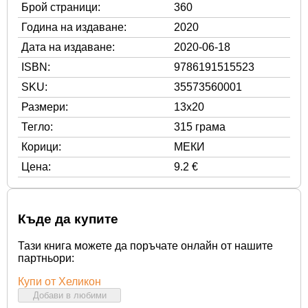
Брой страници:
360
Година на издаване:
2020
Дата на издаване:
2020-06-18
ISBN:
9786191515523
SKU:
35573560001
Размери:
13x20
Тегло:
315 грама
Корици:
МЕКИ
Цена:
9.2 €
Къде да купите
Тази книга можете да поръчате онлайн от нашите
партньори:
Купи от Хеликон
Добави в любими