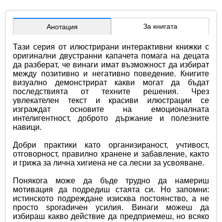
За книгата
Анотация
Тази серия от илюстрирани интерактивни книжки с 
оригинални двустранни капачета помага на децата 
да разберат, че винаги имат възможност да избират 
между позитивно и негативно поведение. Книгите 
визуално демонстрират какви могат да бъдат 
последствията от техните решения. Чрез 
увлекателен текст и красиви илюстрации се 
изграждат основите на емоционалната 
интелигентност, доброто държание и полезните 
навици.
Добри практики като организираност, учтивост, 
отговорност, правилно хранене и забавление, както 
и грижа за лична хигиена не са лесни за усвояване.
Понякога може да бъде трудно да намериш 
мотивация да подредиш стаята си. Но запомни: 
истинското подреждане изисква постоянство, а не 
просто sporadичен усилия. Винаги можеш да 
избираш какво действие да предприемеш, но всяко 