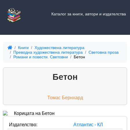
Каталог за книги, автори и издателства
Книги
Художествена литература
Преводна художествена литература
Световна проза
Романи и повести. Световни
Бетон
Бетон
Томас Бернхард
Издателство:
Атлантис - КЛ