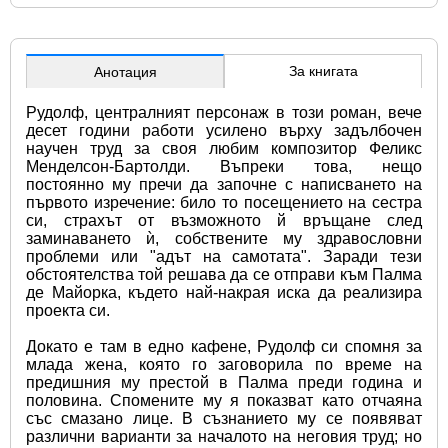
За книгата
Анотация
Рудолф, централният персонаж в този роман, вече 
десет години работи усилено върху задълбочен 
научен труд за своя любим композитор Феликс 
Менделсон-Бартолди. Въпреки това, нещо 
постоянно му пречи да започне с написването на 
първото изречение: било то посещението на сестра 
си, страхът от възможното й връщане след 
заминаването ѝ, собствените му здравословни 
проблеми или "адът на самотата". Заради тези 
обстоятелства той решава да се отправи към Палма 
де Майорка, където най-накрая иска да реализира 
проекта си.
Докато е там в едно кафене, Рудолф си спомня за 
млада жена, която го заговорила по време на 
предишния му престой в Палма преди година и 
половина. Спомените му я показват като отчаяна 
със смазано лице. В съзнанието му се появяват 
различни варианти за началото на неговия труд; но 