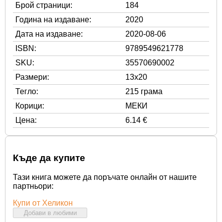
Брой страници:
184
Година на издаване:
2020
Дата на издаване:
2020-08-06
ISBN:
9789549621778
SKU:
35570690002
Размери:
13x20
Тегло:
215 грама
Корици:
МЕКИ
Цена:
6.14 €
Къде да купите
Тази книга можете да поръчате онлайн от нашите
партньори:
Купи от Хеликон
Добави в любими