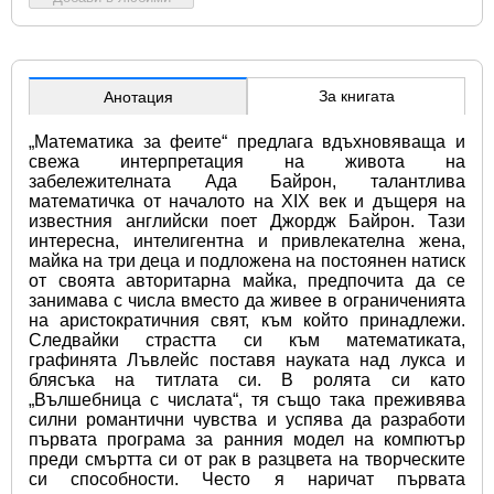
За книгата
Анотация
„Математика за феите“ предлага вдъхновяваща и 
свежа интерпретация на живота на 
забележителната Ада Байрон, талантлива 
математичка от началото на XIX век и дъщеря на 
известния английски поет Джордж Байрон. Тази 
интересна, интелигентна и привлекателна жена, 
майка на три деца и подложена на постоянен натиск 
от своята авторитарна майка, предпочита да се 
занимава с числа вместо да живее в ограниченията 
на аристократичния свят, към който принадлежи. 
Следвайки страстта си към математиката, 
графинята Лъвлейс поставя науката над лукса и 
блясъка на титлата си. В ролята си като 
„Вълшебница с числата“, тя също така преживява 
силни романтични чувства и успява да разработи 
първата програма за ранния модел на компютър 
преди смъртта си от рак в разцвета на творческите 
си способности. Често я наричат първата 