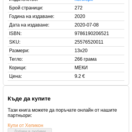
Брой страници:
272
Година на издаване:
2020
Дата на издаване:
2020-07-08
ISBN:
9786190206521
SKU:
25576520011
Размери:
13x20
Тегло:
266 грама
Корици:
МЕКИ
Цена:
9.2 €
Къде да купите
Тази книга можете да поръчате онлайн от нашите
партньори:
Купи от Хеликон
Добави в любими