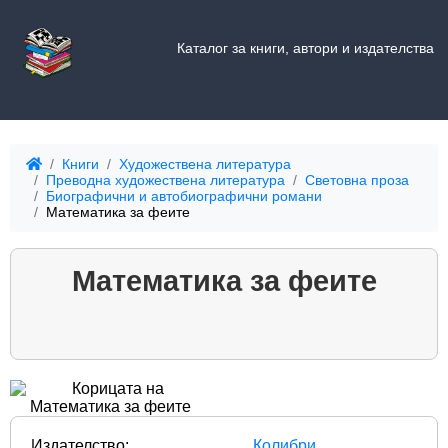
Каталог за книги, автори и издателства
Книги
Художествена литература
Преводна художествена литература
Световна проза
Биографични и автобиографични романи
Математика за феите
Математика за феите
Издателство:
Колибри