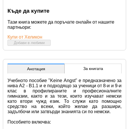
Къде да купите
Тази книга можете да поръчате онлайн от нашите
партньори:
Купи от Хеликон
Добави в любими
За книгата
Анотация
Учебното пособие "Keine Angst" е предназначено за 
нива А2 - В1.1 и е подходящо за ученици от 8-и и 9-и 
клас в профилираните и професионалните 
гимназии, както и за тези, които изучават немски 
като втори чужд език. То служи като помощно 
средство на всеки, който желае да разшири, 
задълбочи или затвърди знанията си по немски.
Пособието включва: