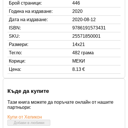
Брой страници:
446
Година на издаване:
2020
Дата на издаване:
2020-08-12
ISBN:
9786191573431
SKU:
25571850001
Размери:
14x21
Тегло:
482 грама
Корици:
МЕКИ
Цена:
8.13 €
Къде да купите
Тази книга можете да поръчате онлайн от нашите
партньори:
Купи от Хеликон
Добави в любими