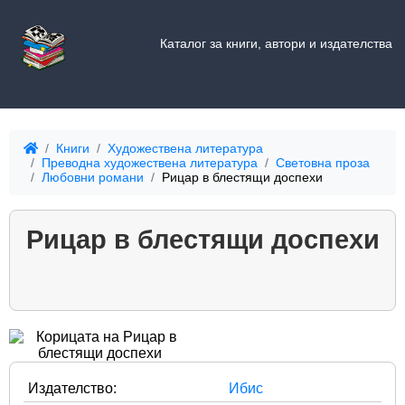
Каталог за книги, автори и издателства
Книги
Художествена литература
Преводна художествена литература
Световна проза
Любовни романи
Рицар в блестящи доспехи
Рицар в блестящи доспехи
Издателство:
Ибис