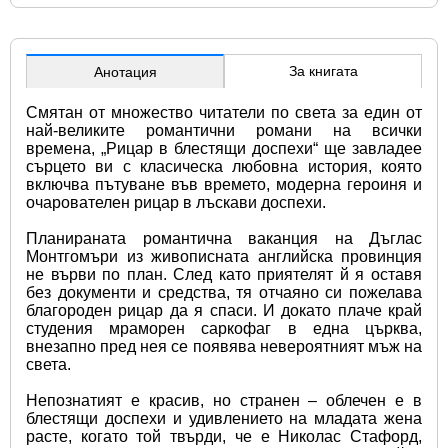
За книгата
Анотация
Смятан от множество читатели по света за един от 
най-великите романтични романи на всички 
времена, „Рицар в блестящи доспехи“ ще завладее 
сърцето ви с класическа любовна история, която 
включва пътуване във времето, модерна героиня и 
очарователен рицар в лъскави доспехи.
Планираната романтична ваканция на Дъглас 
Монтгомъри из живописната английска провинция 
не върви по план. След като приятелят й я оставя 
без документи и средства, тя отчаяно си пожелава 
благороден рицар да я спаси. И докато плаче край 
студения мраморен саркофаг в една църква, 
внезапно пред нея се появява невероятният мъж на 
света.
Непознатият е красив, но странен – облечен е в 
блестящи доспехи и удивлението на младата жена 
расте, когато той твърди, че е Николас Стафорд, 