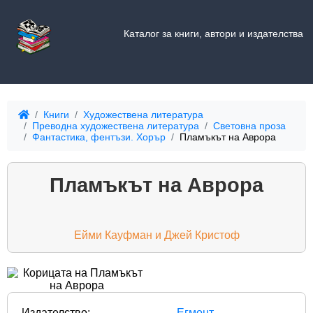
Каталог за книги, автори и издателства
Книги
Художествена литература
Преводна художествена литература
Световна проза
Фантастика, фентъзи. Хорър
Пламъкът на Аврора
Пламъкът на Аврора
Ейми Кауфман и Джей Кристоф
Издателство:
Егмонт