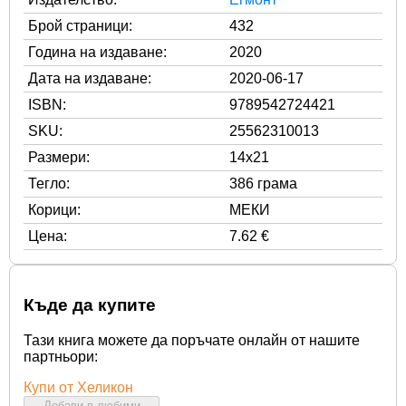
Брой страници:
432
Година на издаване:
2020
Дата на издаване:
2020-06-17
ISBN:
9789542724421
SKU:
25562310013
Размери:
14x21
Тегло:
386 грама
Корици:
МЕКИ
Цена:
7.62 €
Къде да купите
Тази книга можете да поръчате онлайн от нашите
партньори:
Купи от Хеликон
Добави в любими