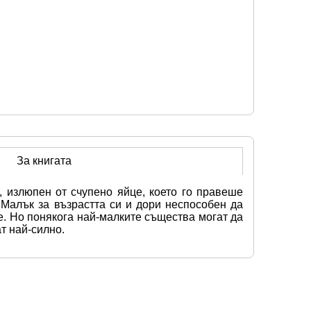
За книгата
 излюпен от счупено яйце, което го правеше 
Малък за възрастта си и дори неспособен да 
е. Но понякога най-малките същества могат да 
т най-силно.