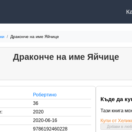
К
ки
Драконче на име Яйчице
Драконче на име Яйчице
Робертино
Къде да ку
36
Тази книга мо
:
2020
2020-06-16
Купи от Хелик
Добави в лю
9786192460228