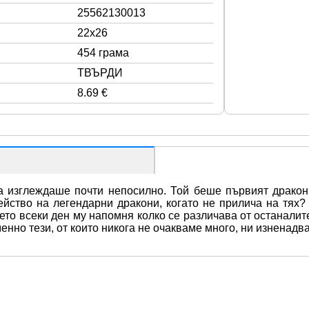
25562130013
22x26
454 грама
ТВЪРДИ
8.69 €
 изглеждаше почти непосилно. Той беше първият дракон,
ейство на легендарни дракони, когато не прилича на тях? 
което всеки ден му напомня колко се различава от останалит
нно тези, от които никога не очакваме много, ни изненадва