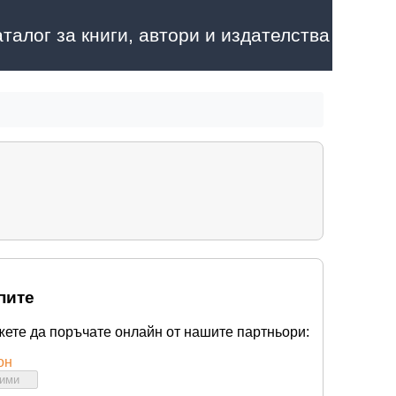
аталог за книги, автори и издателства
пите
жете да поръчате онлайн от нашите партньори:
он
бими