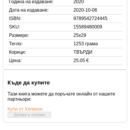
Година на издаване:
2020
Дата на издаване:
2020-10-06
ISBN:
9789542724445
SKU:
15589480009
Размери:
25x29
Тегло:
1253 грама
Корици:
ТВЪРДИ
Цена:
25.05 €
Къде да купите
Тази книга можете да поръчате онлайн от нашите
партньори:
Купи от Хеликон
Добави в любими