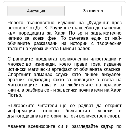
За книгата
Анотация
Новото пълноцветно издание на „Куидичът през 
вековете” от Дж. К. Роулинг е вълшебно допълнение 
към поредицата за Хари Потър и задължително 
четиво за всеки фен. То съчетава един от най-
обичаните разказвачи на истории с творческия 
талант на художничката Емили Гравет.
Страниците предлагат великолепни илюстрации и 
множество изненади, което прави това издание 
истински магически артефакт от обичаната класика. 
Спортният алманах служи като пищен визуален 
празник, подходящ както за новаците в света на 
магьосниците, така и за любителите на красиви 
книги, а разбира се - и за всички почитатели на Хари 
Потър.
Българските читатели ще се радват да открият 
информация относно българските успехи в 
дългогодишната история на този величествен спорт.
Хванете всевизорите си и разгледайте кадър по 