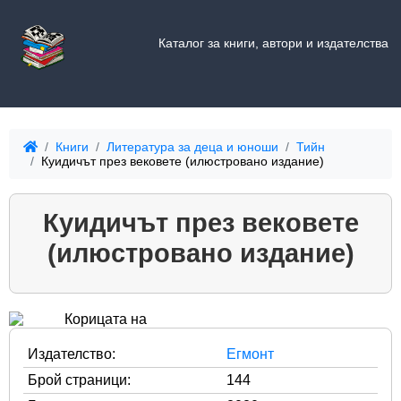
Каталог за книги, автори и издателства
Книги
Литература за деца и юноши
Тийн
Куидичът през вековете (илюстровано издание)
Куидичът през вековете
(илюстровано издание)
Издателство:
Егмонт
Брой страници:
144