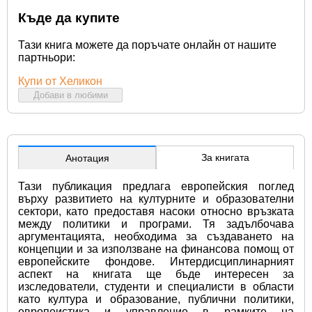
Къде да купите
Тази книга можете да поръчате онлайн от нашите
партньори:
Купи от Хеликон
Добави в любими
За книгата
Анотация
Тази публикация предлага европейския поглед 
върху развитието на културните и образователни 
сектори, като предоставя насоки относно връзката 
между политики и програми. Тя задълбочава 
аргументацията, необходима за създаването на 
концепции и за използване на финансова помощ от 
европейските фондове. Интердисциплинарният 
аспект на книгата ще бъде интересен за 
изследователи, студенти и специалисти в области 
като култура и образование, публични политики, 
европеистика и управление в рамките на 