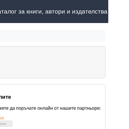
аталог за книги, автори и издателства
пите
жете да поръчате онлайн от нашите партньори:
он
бими