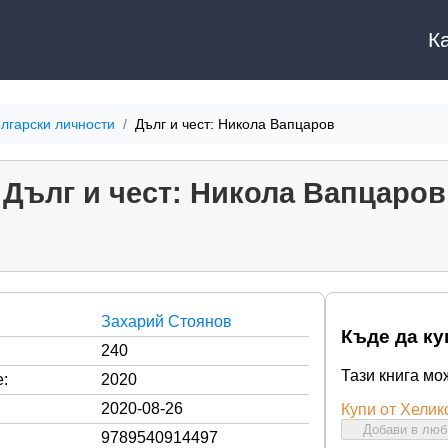
К
лгарски личности
Дълг и чест: Никола Вапцаров
Дълг и чест: Никола Вапцаров
Захарий Стоянов
Къде да ку
240
Тази книга мо
:
2020
2020-08-26
Купи от Хелик
Добави в лю
9789540914497