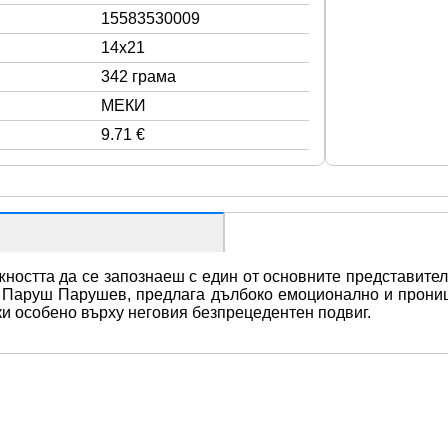
15583530009
14x21
342 грама
МЕКИ
9.71 €
жността да се запознаеш с един от основните представител
т Паруш Парушев, предлага дълбоко емоционално и прониц
ки особено върху неговия безпрецедентен подвиг.