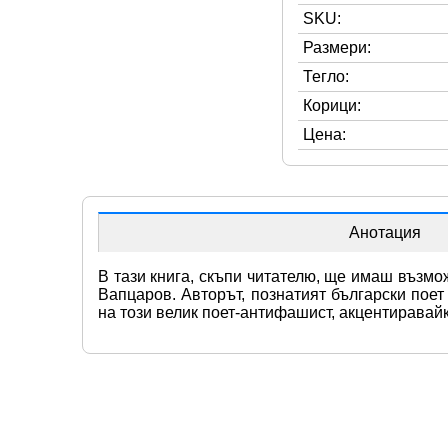
SKU:
Размери:
Тегло:
Корици:
Цена:
Анотация
В тази книга, скъпи читателю, ще имаш възмо
Вапцаров. Авторът, познатият български пое
на този велик поет-антифашист, акцентиравай