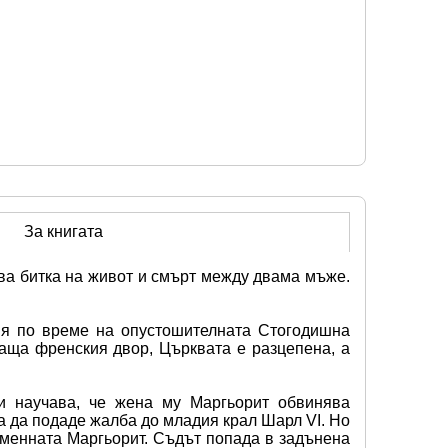
За книгата
ва битка на живот и смърт между двама мъже. 
ия по време на опустошителната Стогодишна 
аща френския двор, Църквата е разцепена, а 
 научава, че жена му Маргьорит обвинява 
а да подаде жалба до младия крал Шарл VI. Но 
менната Маргьорит. Съдът попада в задънена 