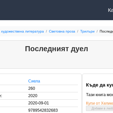
К
 художествена литература
Световна проза
Трилъри
Послед
Последният дуел
Сиела
Къде да ку
260
Тази книга мо
:
2020
2020-09-01
Купи от Хелик
Добави в лю
9789542832683