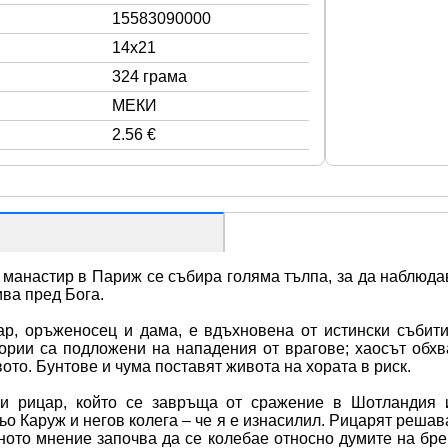
15583090000
14x21
324 грама
МЕКИ
2.56 €
в манастир в Париж се събира голяма тълпа, за да наблюда
ива пред Бога.
р, оръженосец и дама, е вдъхновена от истински събит
ории са подложени на нападения от врагове; хаосът обхв
о. Бунтове и чума поставят живота на хората в риск.
и рицар, който се завръща от сражение в Шотландия и
о Каруж и негов колега – че я е изнасилил. Рицарят решав
ното мнение започва да се колебае относно думите на бре