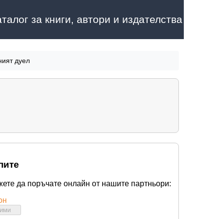
аталог за книги, автори и издателства
ният дуел
пите
жете да поръчате онлайн от нашите партньори:
он
бими