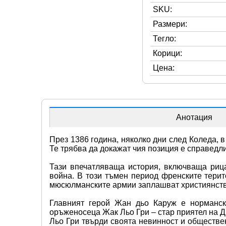
SKU:
Размери:
Тегло:
Корици:
Цена:
Анотация
През 1386 година, няколко дни след Коледа, 
Те трябва да докажат чия позиция е справедл
Тази впечатляваща история, включваща рица
война. В този тъмен период френските терит
мюсюлманските армии заплашват християнствот
Главният герой Жан дьо Каруж е норманск
оръженосеца Жак Льо Гри – стар приятел на Дь
Льо Гри твърди своята невинност и обществе