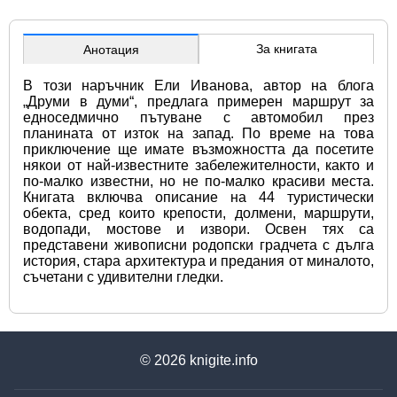
За книгата
Анотация
В този наръчник Ели Иванова, автор на блога 
„Друми в думи“, предлага примерен маршрут за 
едноседмично пътуване с автомобил през 
планината от изток на запад. По време на това 
приключение ще имате възможността да посетите 
някои от най-известните забележителности, както и 
по-малко известни, но не по-малко красиви места. 
Книгата включва описание на 44 туристически 
обекта, сред които крепости, долмени, маршрути, 
водопади, мостове и извори. Освен тях са 
представени живописни родопски градчета с дълга 
история, стара архитектура и предания от миналото, 
съчетани с удивителни гледки.
© 2026
knigite.info