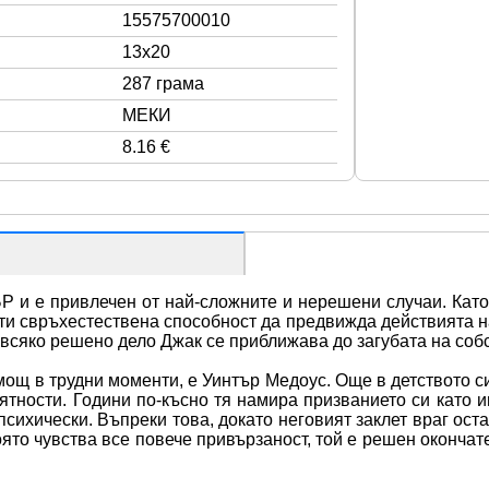
15575700010
13x20
287 грама
МЕКИ
8.16 €
Р и е привлечен от най-сложните и нерешени случаи. Като д
и свръхестествена способност да предвижда действията на
сяко решено дело Джак се приближава до загубата на собс
ощ в трудни моменти, е Уинтър Медоус. Още в детството си 
ятности. Години по-късно тя намира призванието си като и
сихически. Въпреки това, докато неговият заклет враг оста
ято чувства все повече привързаност, той е решен окончате