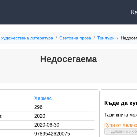
К
 художествена литература
Световна проза
Трилъри
Недосе
Недосегаема
Хермес
Къде да ку
296
Тази книга мо
:
2020
2020-06-30
Купи от Хелик
Добави в лю
9789542620075