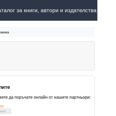
аталог за книги, автори и издателства
гаема
пите
жете да поръчате онлайн от нашите партньори:
он
бими