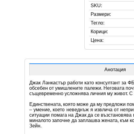
SKU:
Размери:
Тегло:
Корици:
Цена:
Анотация
Джак Ланкастър работи като консултант за ФБ
обсебен от умишлените палежи. Неговата почт
същевременно усложнява личния му живот. С в
Единствената, която може да му предложи пом
– умение, което неведнъж я извлича от непри
ситуации помага на Джак да се възстановява п
миналото започне да заплашва жената, към ко
Зейн.