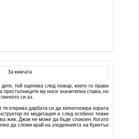
За книгата
ете, той оцелява след пожар, което го прави 
 престъпниците му носи значителна слава, но 
твеното си аз.
тя открива дарбата си да хипнотизира хората 
нструктор по медитация и след особено тежки 
ва жив, Джак не може да бъде спокоен. Когато 
лно да сложи край на злодеянията на Куинтън 