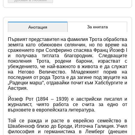
За книгата
Анотация
Първият представител на фамилия Трота обработва 
земята като обикновен селянчин, но по време на 
сражението при Солферино спасява Франц Йозеф I 
и получава титлата благородник. Следващите 
поколения Трота, родени барони, израстват с 
убеждението, че най-важното в живота е да служат 
на Негово Величество. Младежкият порив на 
последния от рода Трота е да загине под звуците на 
„Радецки марш“, отдавайки почит към Хабсбургите и 
Австрия.
Йозеф Рот (1894 – 1939) е австрийски писател и 
журналист, чиято работа се счита за едно от 
върховете в европейската литература. 
Той се ражда и расте в еврейско семейство в 
Швабенхоф близо до Броди, Източна Галиция. Учил 
философия и германистика в Лемберг (днешен 