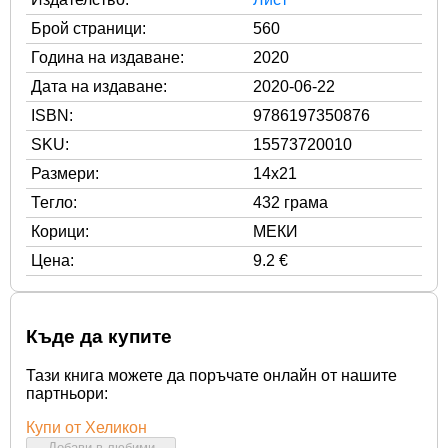
Брой страници:
560
Година на издаване:
2020
Дата на издаване:
2020-06-22
ISBN:
9786197350876
SKU:
15573720010
Размери:
14x21
Тегло:
432 грама
Корици:
МЕКИ
Цена:
9.2 €
Къде да купите
Тази книга можете да поръчате онлайн от нашите
партньори:
Купи от Хеликон
Добави в любими