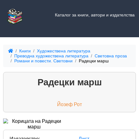
Каталог за книги, автори и издателства
Книги
Художествена литература
Преводна художествена литература
Световна проза
Романи и повести. Световни
Радецки марш
Радецки марш
Йозеф Рот
Издателство:
Лист