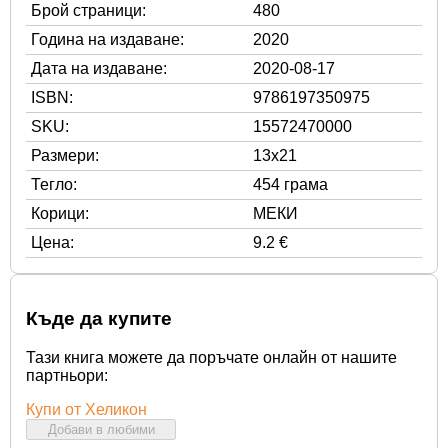
Брой страници:
480
Година на издаване:
2020
Дата на издаване:
2020-08-17
ISBN:
9786197350975
SKU:
15572470000
Размери:
13x21
Тегло:
454 грама
Корици:
МЕКИ
Цена:
9.2 €
Къде да купите
Тази книга можете да поръчате онлайн от нашите
партньори:
Купи от Хеликон
Добави в любими