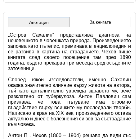
За книгата
Анотация
„Остров Сахалин“ представлява диагноза на 
нечовешкото в човешката природа. Произведението 
започва като пътепис, преминава в енциклопедия и 
се развива в картина на страданието. Чехов пише 
книгата след своето посещение там през 1890 
година, където прекарва три месеца сред осъдените 
заточеници.
Според някои изследователи, именно Сахалин 
оказва значително влияние върху живота на автора, 
тъй като допълнително уврежда здравето му, вече 
разклатено от туберкулоза. Антон Павлович сам 
признава, че това пътуване има огромно 
въздействие върху всичките му последвали творби. 
Написано в края на XIX век, произведението остава 
актуално и днес с болезнения си зов за състрадание 
към човека.
Антон П . Чехов (1860 – 1904) решава да види със 