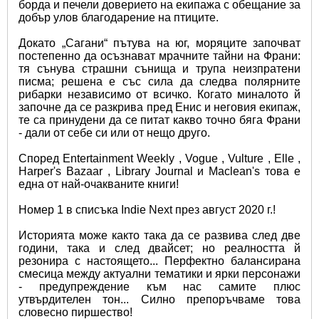
борда и печели доверието на екипажа с обещание за 
добър улов благодарение на птиците.
Докато „Сагани“ пътува на юг, моряците започват 
постепенно да осъзнават мрачните тайни на Франи: 
тя сънува страшни сънища и трупа неизпратени 
писма; решена е със сила да следва полярните 
рибарки независимо от всичко. Когато миналото й 
започне да се разкрива пред Енис и неговия екипаж, 
те са принудени да се питат какво точно бяга Франи 
- дали от себе си или от нещо друго.
Според Entertainment Weekly , Vogue , Vulture , Elle , 
Harper's Bazaar , Library Journal и Maclean's това е 
една от най-очакваните книги!
Номер 1 в списъка Indie Next през август 2020 г.! 
Историята може както така дa се развива след две 
години, така и след двайсет; но реалността й 
резонира с настоящето... Перфектно балансирана 
смесица между актуални тематики и ярки персонажи 
- предупреждение към нас самите плюс 
утвърдителен тон... Силно препоръчваме това 
словесно пиршество!