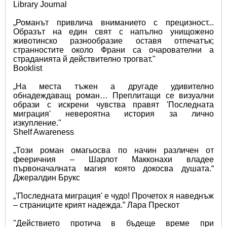
Library Journal
„Романът привлича вниманието с прецизност... 
Образът на един свят с напълно унищожено 
животинско разнообразие оставя отпечатък; 
странностите около Франи са очарователни а 
страданията й действително трогват."
Booklist
„На места тъжен а другаде удивително 
обнадеждаващ роман… Преплитащи се визуални 
образи с искрени чувства правят 'Последната 
миграция' невероятна история за лично 
изкупление." 
Shelf Awareness
„Този роман омагьосва по начин различен от 
фееричния – Шарлот Макконахи владее 
първоначалната магия която докосва душата.“ 
Джералдин Брукс
„'Последната миграция' e чудо! Прочетох я наведнъж 
– страниците крият надежда.” Лара Прескот 
"Действието протича в бъдеще време при 