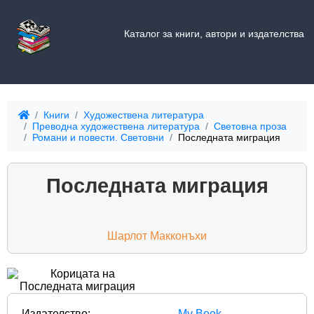
Каталог за книги, автори и издателства
Книги
Художествена литература
Преводна художествена литература
Световна проза
Романи и повести. Световни
Последната миграция
Последната миграция
Шарлот Макконъхи
Издателство:
My Book