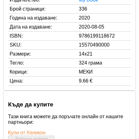
Брой страници:
336
Година на издаване:
2020
Дата на издаване:
2020-08-05
ISBN:
9786199118672
SKU:
15570490000
Размери:
14x21
Тегло:
324 грама
Корици:
МЕКИ
Цена:
9.66 €
Къде да купите
Тази книга можете да поръчате онлайн от нашите
партньори:
Купи от Хеликон
Добави в любими