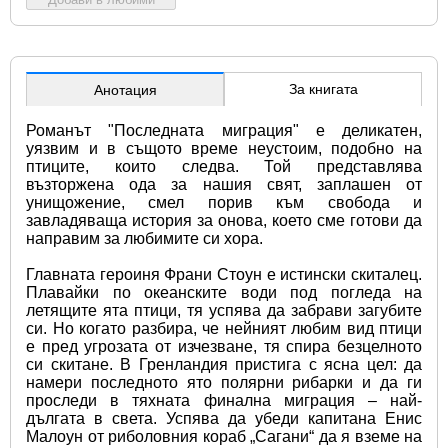
За книгата
Анотация
Романът "Последната миграция" е деликатен, 
уязвим и в същото време неустоим, подобно на 
птиците, които следва. Той представлява 
възторжена ода за нашия свят, заплашен от 
унищожение, смел порив към свобода и 
завладяваща история за онова, което сме готови да 
направим за любимите си хора.
Главната героиня Франи Стоун е истински скиталец. 
Плавайки по океанските води под погледа на 
летящите ята птици, тя успява да забрави загубите 
си. Но когато разбира, че нейният любим вид птици 
е пред угрозата от изчезване, тя спира безцелното 
си скитане. В Гренландия пристига с ясна цел: да 
намери последното ято полярни рибарки и да ги 
проследи в тяхната финална миграция – най-
дългата в света. Успява да убеди капитана Енис 
Малоун от риболовния кораб „Сагани“ да я вземе на 