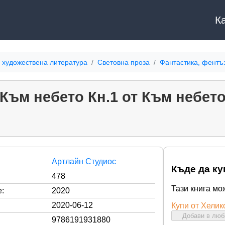
К
 художествена литература
Световна проза
Фантастика, фентъ
Към небето Кн.1 от Към небет
Артлайн Студиос
Къде да ку
478
Тази книга мо
:
2020
2020-06-12
Купи от Хелик
Добави в лю
9786191931880