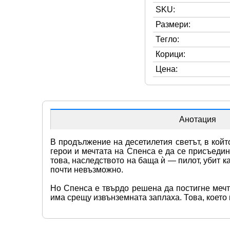
SKU:
Размери:
Тегло:
Корици:
Цена:
Анотация
В продължение на десетилетия светът, в койт
герои и мечтата на Спенса е да се присъедин
това, наследството на баща ѝ — пилот, убит к
почти невъзможно.
Но Спенса е твърдо решена да постигне мечта
има срещу извънземната заплаха. Това, което