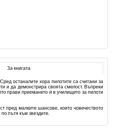
За книгата
Сред останалите хора пилотите са считани за 
ти и да демонстрира своята смелост. Въпреки 
ето прави приемането ѝ в училището за пилоти 
ст пред малките шансове, които човечеството 
 по пътя към звездите.