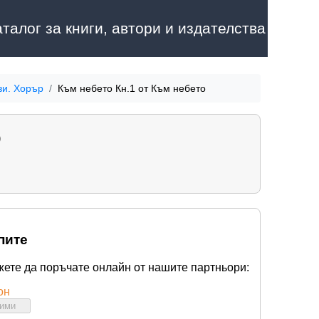
аталог за книги, автори и издателства
зи. Хорър
Към небето Кн.1 от Към небето
о
пите
жете да поръчате онлайн от нашите партньори:
он
бими