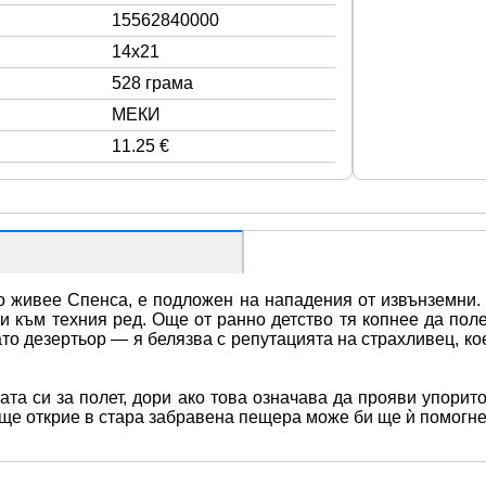
15562840000
14x21
528 грама
МЕКИ
11.25 €
о живее Спенса, е подложен на нападения от извънземни. 
и към техния ред. Още от ранно детство тя копнее да поле
ато дезертьор — я белязва с репутацията на страхливец, ко
та си за полет, дори ако това означава да прояви упорито
 ще открие в стара забравена пещера може би ще ѝ помогне