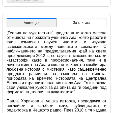
За книгата
Анотация
„Теория на чудатостите“ представя няколко месеца 
от живота на пражката ученичка Ада, която работи в 
един измислен научен институт и изучава 
взаимовръзките между човешките симпатии. С 
наближаването на предполагаемия край на света 
през декември 2012 г., се случват множество малки 
катастрофи както в професионалния, така и в 
личния живот на Ада и околните. Книгата комбинира 
любовна история с мистерия, като същевременно 
предлага размисли за смисъла на живота, 
природата на времето, историята на Централна 
Европа и странните явления около Ада. Тя използва 
своя уникален хумор, за да опита да ги обедини под 
формата на „теория на чудатостите“.
Павла Хоракова е чешка авторка, преводачка от 
английски и сръбски език, публицистика и 
редакторка в Чешкото радио. През 2018 г. тя издава 