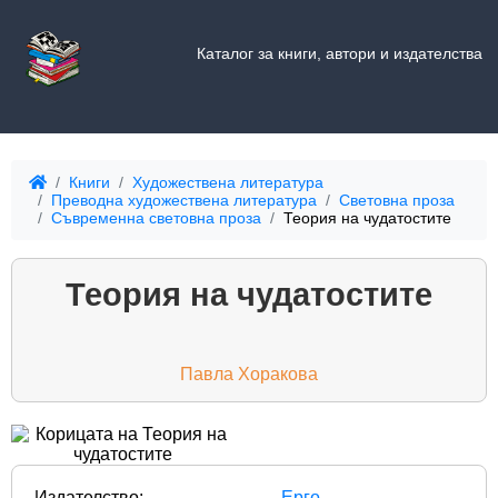
Каталог за книги, автори и издателства
Книги
Художествена литература
Преводна художествена литература
Световна проза
Съвременна световна проза
Теория на чудатостите
Теория на чудатостите
Павла Хоракова
Издателство:
Ерго