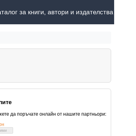
аталог за книги, автори и издателства
пите
жете да поръчате онлайн от нашите партньори:
он
бими