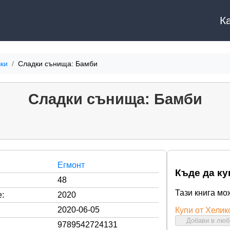
К
ки
Сладки сънища: Бамби
Сладки сънища: Бамби
Егмонт
Къде да ку
48
Тази книга мо
:
2020
2020-06-05
Купи от Хелик
Добави в лю
9789542724131