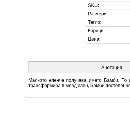
SKU:
Размери:
Тегло:
Корици:
Цена:
Анотация
Малкото еленче получава името Бамби. То щ
трансформира в млад елен, Бамби постепенно 