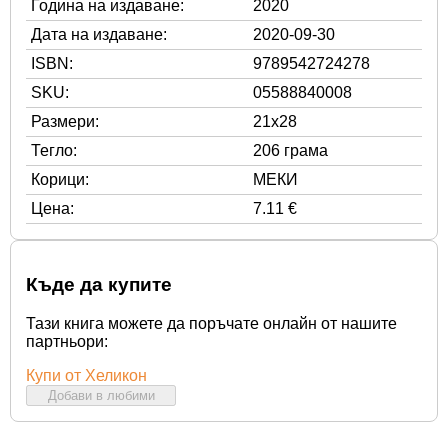
Година на издаване:
2020
Дата на издаване:
2020-09-30
ISBN:
9789542724278
SKU:
05588840008
Размери:
21x28
Тегло:
206 грама
Корици:
МЕКИ
Цена:
7.11 €
Къде да купите
Тази книга можете да поръчате онлайн от нашите
партньори:
Купи от Хеликон
Добави в любими