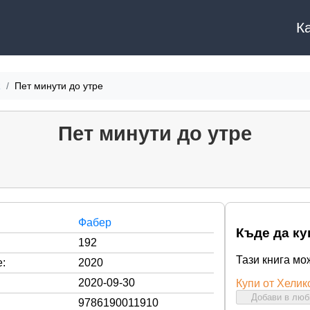
К
R
Пет минути до утре
Пет минути до утре
Фабер
Къде да ку
192
Тази книга мо
:
2020
2020-09-30
Купи от Хелик
Добави в лю
9786190011910