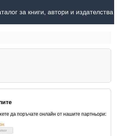
аталог за книги, автори и издателства
пите
жете да поръчате онлайн от нашите партньори:
он
бими