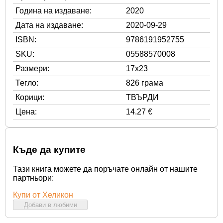
Година на издаване:
2020
Дата на издаване:
2020-09-29
ISBN:
9786191952755
SKU:
05588570008
Размери:
17x23
Тегло:
826 грама
Корици:
ТВЪРДИ
Цена:
14.27 €
Къде да купите
Тази книга можете да поръчате онлайн от нашите
партньори:
Купи от Хеликон
Добави в любими