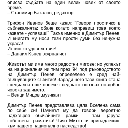
описва съдбата на един велик човек от своето 
време.
– Станимир Бакалов, редактор 
Трифон Иванов беше казал: "Говори простичко в 
съблекалнята; обаче когато направиш това което 
казвате - успяваш!" Такъв именно е Димитър Пенев! 
И книгата му носи тези прости думи без ненужна 
украса!
Истинско удоволствие!
– Данаил Кънев ,журналист
Животът ми има много радостни мигове; но успехът 
на националния ни тим през '94 под ръководството 
на Димитър Пенев определено e сред най-
вълнуващите събития! Заради него тази книга стана 
специална още повече след като опознах по-добре 
човека зад името.
– Венци Мицов ,музикант 
Димитър Пенев представлява цяла Вселена сама 
по себе си! Начинът му да говори вероятно 
надхвърля обичайните рамки – там царува 
собствена граматика! Чичо Митко ти принадлежиш 
към нашето национално наследство!