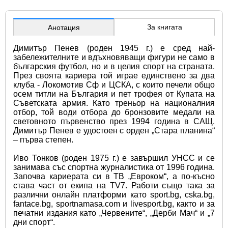
За книгата
Анотация
Димитър Пенев (роден 1945 г.) е сред най-
забележителните и вдъхновяващи фигури не само в 
българския футбол, но и в целия спорт на страната. 
През своята кариера той играе единствено за два 
клуба - Локомотив Сф и ЦСКА, с които печели общо 
осем титли на България и пет трофея от Купата на 
Съветската армия. Като треньор на националния 
отбор, той води отбора до бронзовите медали на 
световното първенство през 1994 година в САЩ. 
Димитър Пенев е удостоен с орден „Стара планина“ 
– първа степен.
Иво Тонков (роден 1975 г.) е завършил УНСС и се 
занимава със спортна журналистика от 1996 година. 
Започва кариерата си в ТВ „Евроком“, а по-късно 
става част от екипа на TV7. Работи също така за 
различни онлайн платформи като sport.bg, cska.bg, 
fantace.bg, sportnamasa.com и livesport.bg, както и за 
печатни издания като „Червените“, „Дерби Мач“ и „7 
дни спорт“.