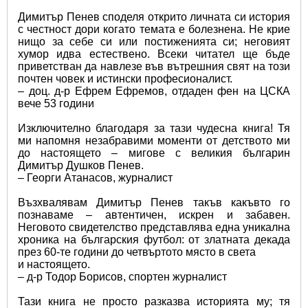
Димитър Пенев споделя открито личната си история 
с честност дори когато темата е болезнена. Не крие 
нищо за себе си или постиженията си; неговият 
хумор идва естествено. Всеки читател ще бъде 
приветстван да навлезе във вътрешния свят на този 
почтен човек и истински професионалист.
– доц. д-р Ефрем Ефремов, отдаден фен на ЦСКА 
вече 53 години
Изключително благодаря за тази чудесна книга! Тя 
ми напомня незабравими моменти от детството ми 
до настоящето – мигове с великия българин 
Димитър Душков Пенев.
– Георги Атанасов, журналист
Възхвалявам Димитър Пенев такъв какъвто го 
познаваме – автентичен, искрен и забавен. 
Неговото свидетелство представлява една уникална 
хроника на българския футбол: от златната декада 
през 60-те години до четвъртото място в света
и настоящето.
– д-р Тодор Борисов, спортен журналист
Тази книга не просто разказва историята му; тя 