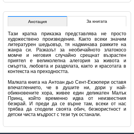
За книгата
Анотация
Тази кратка приказка представлява не просто 
художествено произведение. Както всеки значим 
литературен шедьовър, тя надминава рамките на 
жанра си. Разказът за необичайното златокосо 
момче и неговия случайно срещнат възрастен 
приятел е великолепна алегория за живота и 
смъртта, любовта и раздялата, както и красотата в 
контекста на преходността.
Малката книга на Антоан дьо Сент-Екзюпери оставя 
впечатлението, че в душите ни, дори у най-
обикновените хора, живее един деликатен Малък 
Принц, който временно идва от неизвестния 
безкрай. И преди да се върне там, всеки от нас 
трябва да сподели своята обич, безкористност и 
детски чиста мъдрост с тези тук останали.