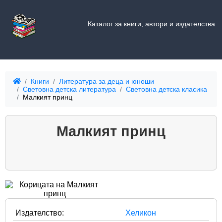
Каталог за книги, автори и издателства
Книги
Литература за деца и юноши
Световна детска литература
Световна детска класика
Малкият принц
Малкият принц
Издателство:
Хеликон