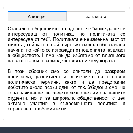
За книгата
Анотация
Станало е общоприето твърдение, че "може да не се 
интересуваш от политика, но политиката се 
интересува от теб". Политиката е неизменна част от 
живота, тъй като в най-широкия смисъл обозначава 
начина, по който се изграждат отношенията на власт 
в обществото. Няма как да избягаме от влиянието 
на властта във взаимодействията между хората.
В този сборник сме се опитали да разкрием 
произхода, развитието и значението на основни 
политически термини, както и да представим 
дебатите около всеки един от тях. Убедени сме, че 
това начинание ще бъде полезно не само за нашите 
студенти, но и за широката общественост с цел 
активно участие в съвременната политика и 
справяне с проблемите ни.