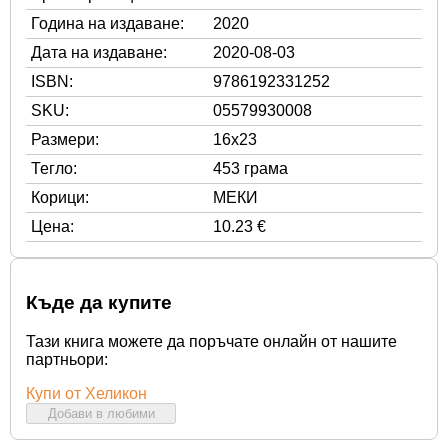
Година на издаване:
2020
Дата на издаване:
2020-08-03
ISBN:
9786192331252
SKU:
05579930008
Размери:
16x23
Тегло:
453 грама
Корици:
МЕКИ
Цена:
10.23 €
Къде да купите
Тази книга можете да поръчате онлайн от нашите
партньори:
Купи от Хеликон
Добави в любими