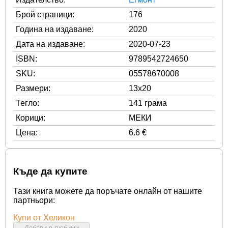
Брой страници:
176
Година на издаване:
2020
Дата на издаване:
2020-07-23
ISBN:
9789542724650
SKU:
05578670008
Размери:
13x20
Тегло:
141 грама
Корици:
МЕКИ
Цена:
6.6 €
Къде да купите
Тази книга можете да поръчате онлайн от нашите
партньори:
Купи от Хеликон
Добави в любими