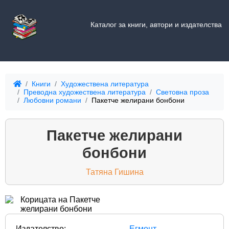
Каталог за книги, автори и издателства
Книги
Художествена литература
Преводна художествена литература
Световна проза
Любовни романи
Пакетче желирани бонбони
Пакетче желирани
бонбони
Татяна Гишина
Издателство:
Егмонт