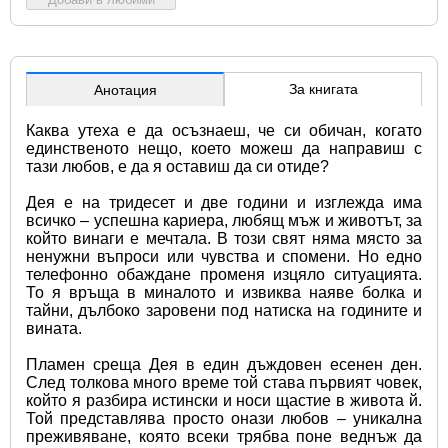
За книгата
Анотация
Каква утеха е да осъзнаеш, че си обичан, когато 
единственото нещо, което можеш да направиш с 
тази любов, е да я оставиш да си отиде?
Дея е на тридесет и две години и изглежда има 
всичко – успешна кариера, любящ мъж и животът, за 
който винаги е мечтала. В този свят няма място за 
ненужни въпроси или чувства и спомени. Но едно 
телефонно обаждане променя изцяло ситуацията. 
То я връща в миналото и извиква наяве болка и 
тайни, дълбоко заровени под натиска на годините и 
вината.
Пламен среща Дея в един дъждовен есенен ден. 
След толкова много време той става първият човек, 
който я разбира истински и носи щастие в живота й. 
Той представлява просто онази любов – уникална 
преживяване, която всеки трябва поне веднъж да 