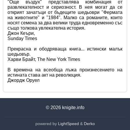
"Още въздух" представлява комбинация от 
развлекателност и сериозност. В нея могат да се 
открият зачатъци от бъдещите шедьоври "Фермата 
на животните" и "1984". Малко са романите, които 
носят семена за два велики труда едновременно със 
също толкова увлекателна история.
Джон Кеъри,
Sunday Times
Прекрасна и ободряваща книга... истински малък 
шедьовър.
Харви Брайт, The New York Times
В времена на всеобща лъжа произнесението на 
истината става акт на революция.
Джордж Оруел
© 2026
knigite.info
powered by
LightSpeed
&
Derko