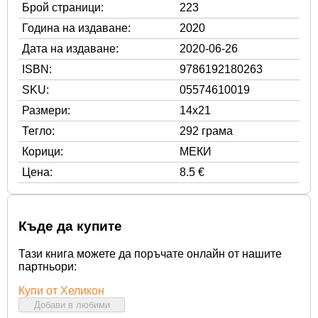
Брой страници:
223
Година на издаване:
2020
Дата на издаване:
2020-06-26
ISBN:
9786192180263
SKU:
05574610019
Размери:
14x21
Тегло:
292 грама
Корици:
МЕКИ
Цена:
8.5 €
Къде да купите
Тази книга можете да поръчате онлайн от нашите
партньори:
Купи от Хеликон
Добави в любими