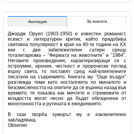
За книгата
Анотация
Джордж Оруел (1903-1950) е известен романист, 
есеист и литературен критик, който придобива 
световна популярност в края на 40-те години на XX 
век с две забележителни сатири срещу 
тоталитаризма – "Фермата на животните" и "1984". 
Неговите произведения, характеризиращи се с 
остроумие, ирония, честност и пророчески поглед 
върху света, го поставят сред най-влиятелните 
писатели на съвремието. Книгата му "Още въздух" 
разглежда теми като носталгията по миналото и 
безсмислеността на опитите да се върнеш назад във 
времето; тя показва как мечтите и стремежите от 
младостта могат лесно да бъдат обезценени от 
монотонността и рутината в ежедневието.
В тази творба хуморът му е изключително 
завладяващ.
Observer