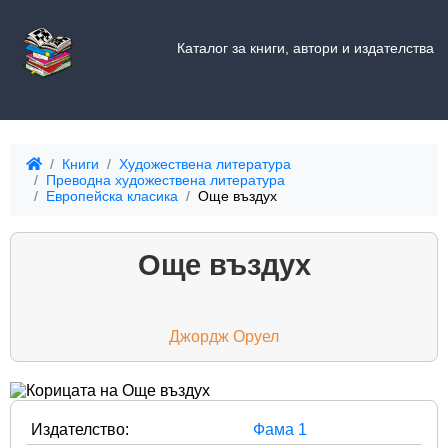
Каталог за книги, автори и издателства
Книги
Художествена литература
Преводна художествена литература
Европейска класика
Още въздух
Още въздух
Джордж Оруел
Издателство:
Фама 1