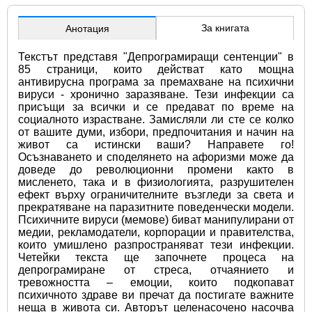
За книгата
Анотация
Текстът представя "Депрограмиращи сентенции" в 
85 страници, които действат като мощна 
антивирусна програма за премахване на психични 
вируси - хронично заразяване. Тези инфекции са 
присъщи за всички и се предават по време на 
социалното израстване. Замисляли ли сте се колко 
от вашите думи, избори, предпочитания и начин на 
живот са истински ваши? Направете го! 
Осъзнаването и споделянето на афоризми може да 
доведе до революционни промени както в 
мисленето, така и в физиологията, разрушителен 
ефект върху ограничителните възгледи за света и 
прекратяване на паразитните поведенчески модели. 
Психичните вируси (мемове) биват манипулирани от 
медии, рекламодатели, корпорации и правителства, 
които умишлено разпространяват тези инфекции. 
Четейки текста ще започнете процеса на 
депрограмиране от стреса, отчаянието и 
тревожността – емоции, които подкопават 
психичното здраве ви пречат да постигате важните 
неща в живота си. Авторът целенасочено насочва 