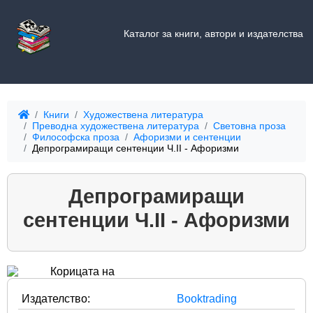
Каталог за книги, автори и издателства
Книги
Художествена литература
Преводна художествена литература
Световна проза
Философска проза
Афоризми и сентенции
Депрограмиращи сентенции Ч.II - Афоризми
Депрограмиращи
сентенции Ч.II - Афоризми
Издателство:
Booktrading