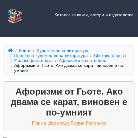
Каталог за книги, автори и издателства
Книги
Художествена литература
Преводна художествена литература
Световна проза
Философска проза
Афоризми и сентенции
Афоризми от Гьоте. Ако двама се карат, виновен е по-
умният
Афоризми от Гьоте. Ако
двама се карат, виновен е
по-умният
Елица Иванова; Лидия Геловска