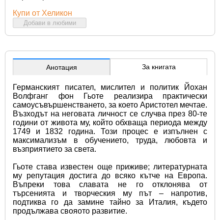
Купи от Хеликон
Добави в любими
За книгата
Анотация
Германският писател, мислител и политик Йохан 
Волфганг фон Гьоте реализира практически 
самоусъвършенстването, за което Аристотел мечтае. 
Възходът на неговата личност се случва през 80-те 
години от живота му, който обхваща периода между 
1749 и 1832 година. Този процес е изпълнен с 
максимализъм в обучението, труда, любовта и 
възприятието за света.
Гьоте става известен още приживе; литературната 
му репутация достига до всяко кътче на Европа. 
Въпреки това славата не го отклонява от 
търсенията и творческия му път – напротив, 
подтиква го да замине тайно за Италия, където 
продължава свояото развитие.