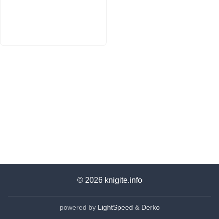
© 2026
knigite.info
powered by
LightSpeed
&
Derko