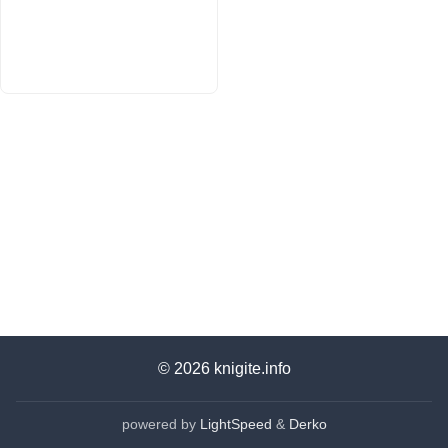
© 2026
knigite.info
powered by
LightSpeed
&
Derko