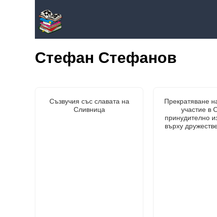
Стефан Стефанов
Съзвучия със славата на
Прекратяване н
Сливница
участие в 
принудително и
върху дружеств