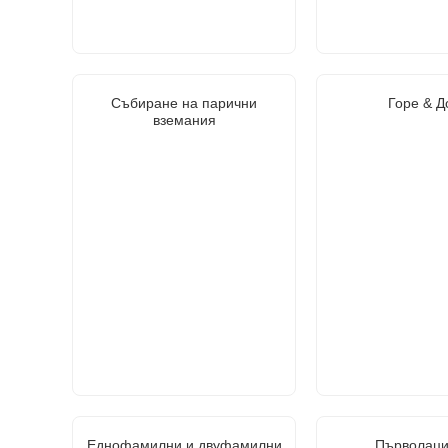
Събиране на парични
Горе & Д
вземания
Еднофамилни и двуфамилни
Първолаци