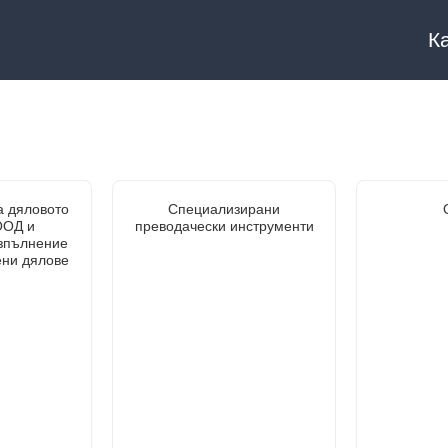
К
а дяловото
Специализирани
ООД и
преводачески инструменти
зпълнение
ени дялове