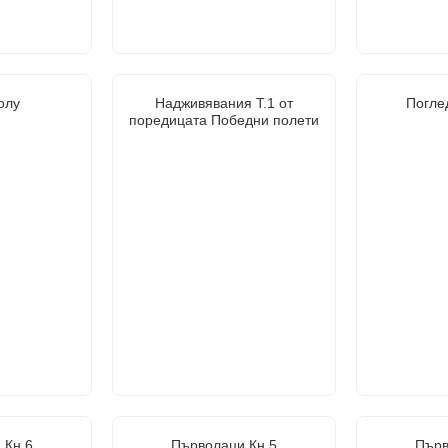
олу
Надживявания Т.1 от
Погле
поредицата Победни полети
 Кн.6
Първолаци Кн.5
Първ