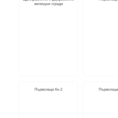
жилищни сгради
Първолаци Кн.2
Първолаци