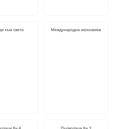
ди към света
Международна икономика
олаци Кн.4
Първолаци Кн.3