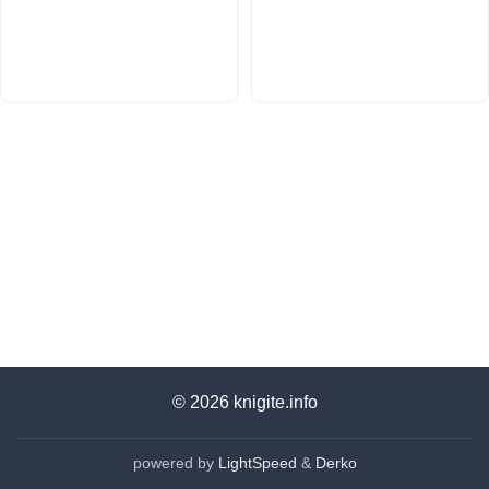
© 2026
knigite.info
powered by
LightSpeed
&
Derko