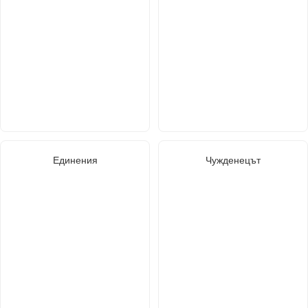
Единения
Чужденецът