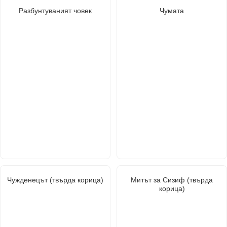
Разбунтуваният човек
Чумата
Чужденецът (твърда корица)
Митът за Сизиф (твърда
корица)