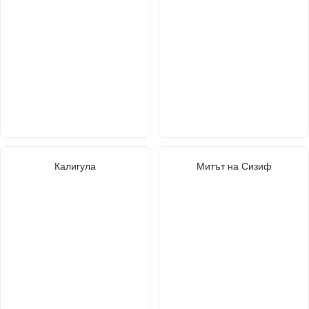
Калигула
Митът на Сизиф