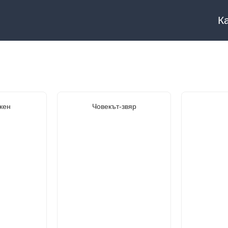
К
кен
Човекът-звяр