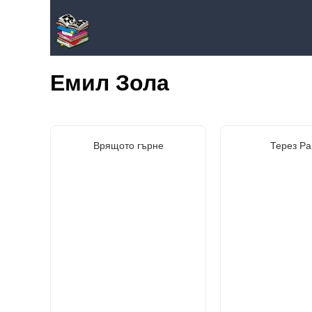
Емил Зола
Врящото гърне
Терез Ра