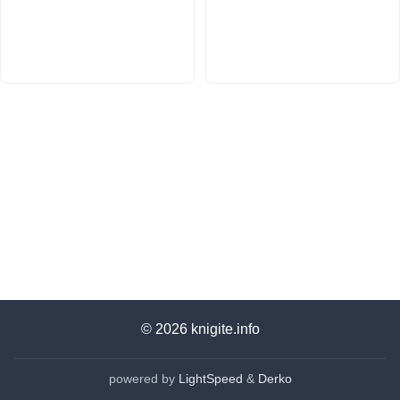
© 2026
knigite.info
powered by
LightSpeed
&
Derko