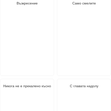
Възкресение
Само смелите
Никога не е прекалено късно
С главата надолу