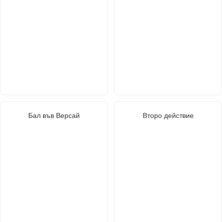
Бал във Версай
Второ действие