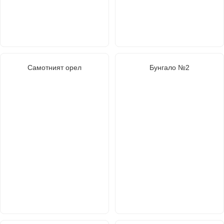
Самотният орел
Бунгало №2