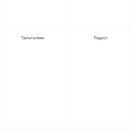
Триъгълник
Радост