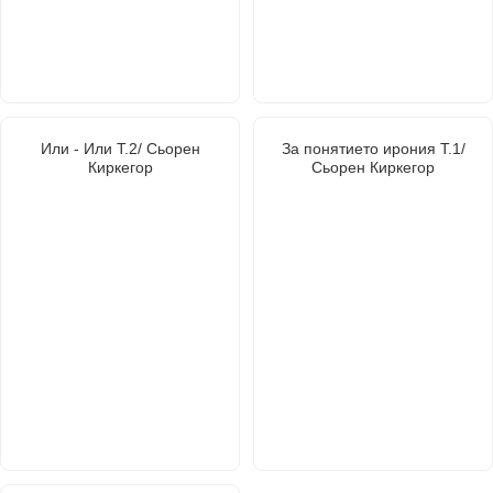
Или - Или Т.2/ Сьорен
За понятието ирония Т.1/
Киркегор
Сьорен Киркегор