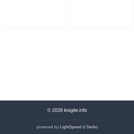
© 2026
knigite.info
powered by
LightSpeed
&
Derko