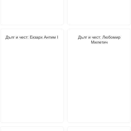
Дълг и чест: Екзарх Антим I
Дълг и чест: Любомир
Милетич