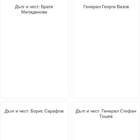
Дълг и чест: Братя
Генерал Георги Вазов
Миладинови
Дълг и чест: Борис Сарафов
Дълг и чест: Генерал Стефан
Тошев