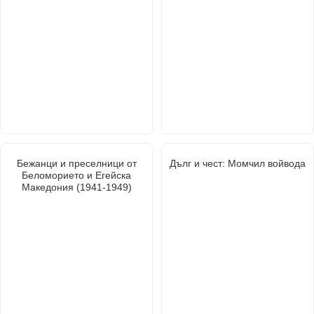
Бежанци и преселници от
Дълг и чест: Момчил войвода
Беломорието и Егейска
Македония (1941-1949)