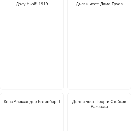
Долу Ньой! 1919
Дълг и чест: Даме Груев
Княз Александър Батенберг I
Дълг и чест: Георги Стойков
Раковски