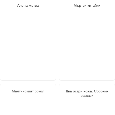
Алена жътва
Мъртви китайки
Малтийският сокол
Два остри ножа. Сборник
разкази