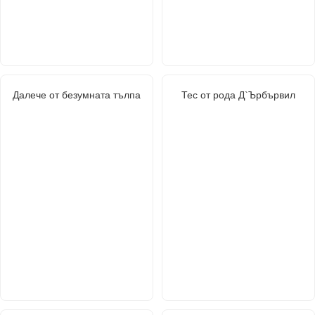
Далече от безумната тълпа
Тес от рода Д`Ърбървил