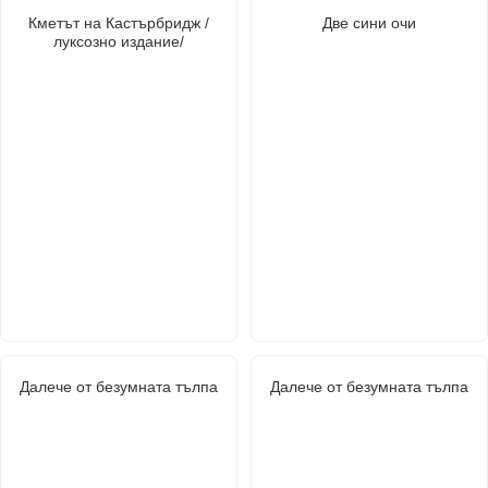
Кметът на Кастърбридж /
Две сини очи
луксозно издание/
Далече от безумната тълпа
Далече от безумната тълпа