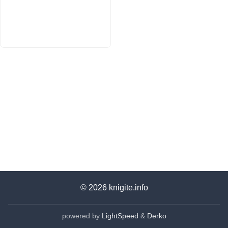
© 2026
knigite.info
powered by
LightSpeed
&
Derko