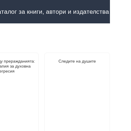
аталог за книги, автори и издателства
у преражданията:
Следите на душите
апия за духовна
егресия