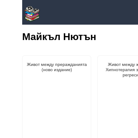
Майкъл Нютън
Живот между преражданията
Живот между ж
(ново издание)
Хипнотерапия з
регрес