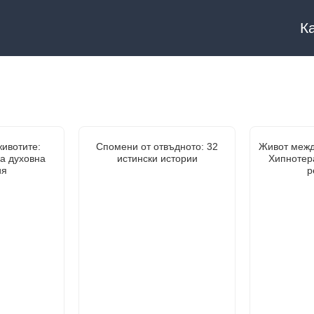
К
ивотите:
Спомени от отвъдното: 32
Живот межд
а духовна
истински истории
Хипнотер
ия
р