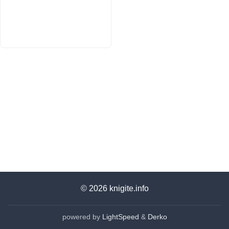
© 2026
knigite.info
powered by
LightSpeed
&
Derko