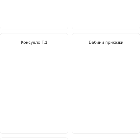
Консуело Т.1
Бабини приказки