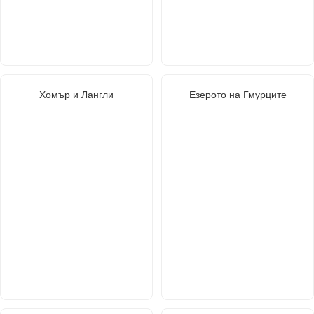
Хомър и Лангли
Езерото на Гмурците