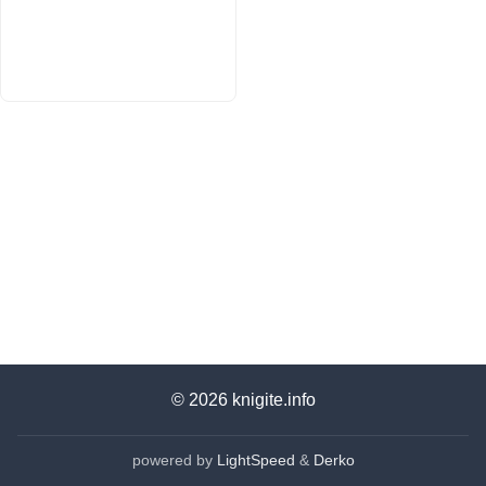
© 2026
knigite.info
powered by
LightSpeed
&
Derko