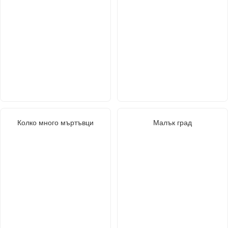
Колко много мъртъвци
Малък град